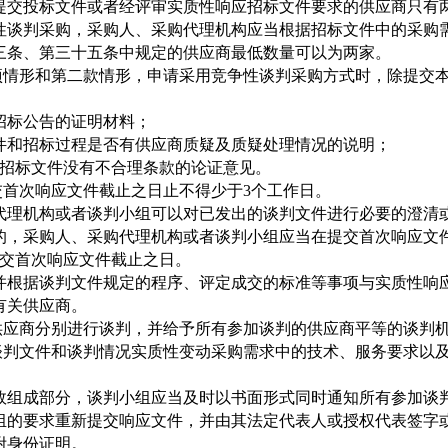
交投标文件或者经评审实质性响应招标文件要求的供应商只有两
性谈判采购，采购人、采购代理机构应当根据招标文件中的采购
三条、第三十五条中规定的供应商最低数量可以为两家。
情形和第二款情形，申请采用竞争性谈判采购方式时，除提交本
标公告的证明材料；
和招标过程是否有供应商质疑及质疑处理情况的说明；
的招标文件没有不合理条款的论证意见。
首次响应文件截止之日止不得少于
3个工作日。
理机构或者谈判小组可以对已发出的谈判文件进行必要的澄清或
的，采购人、采购代理机构或者谈判小组应当在提交首次响应文
提交首次响应文件截止之日。
根据谈判文件规定的程序、评定成交的标准等事项与实质性响
有关供应商。
应商分别进行谈判，并给予所有参加谈判的供应商平等的谈判
判文件和谈判情况实质性变动采购需求中的技术、服务要求以及
组成部分，谈判小组应当及时以书面形式同时通知所有参加谈
的要求重新提交响应文件，并由其法定代表人或授权代表签字或
附身份证明。