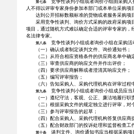
竞争性谈判小组或者询价小组由采购人
第七条
人不得以评审专家身份参加本部门或本单位采购项
达到公开招标数额标准的货物或者服务采购项目
采用竞争性谈判、询价方式采购的政府采购项目
项目，通过随机方式难以确定合适的评审专家的，
名法律专家。
竞争性谈判小组或者询价小组在采购活
第八条
（一）确认或者制定谈判文件、询价通知书；
（二）从符合相应资格条件的供应商名单中确
（三）审查供应商的响应文件并作出评价；
（四）要求供应商解释或者澄清其响应文件；
（五）编写评审报告；
（六）告知采购人、采购代理机构在评审过程中
竞争性谈判小组或者询价小组成员应当
第九条
（一）遵纪守法，客观、公正、廉洁地履行职
（二）根据采购文件的规定独立进行评审，对个
（三）参与评审报告的起草；
（四）配合采购人、采购代理机构答复供应商
（五）配合财政部门的投诉处理和监督检查工
谈判文件、询价通知书应当根据采购项目
第十条