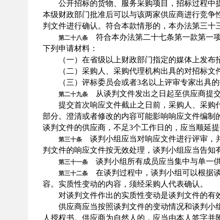
公开招标的货物、服务采购项目，招标过程中提
本级财政部门批准后可以与该两家供应商进行竞争
判文件进行确认。符合本款情形的，本办法第三十
符合本办法第二十七条第一款第一项
第二十八条
下列申请材料：
（一）在省级以上财政部门指定的媒体上发布招
（二）采购人、采购代理机构出具的对招标文件
（三）评标委员会或者
3名以上评审专家出具
从谈判文件发出之日起至供应商提交
第二十九条
提交首次响应文件截止之日前，采购人、采购代
部分。澄清或者修改的内容可能影响响应文件编制
谈判文件的供应商，不足3个工作日的，应当顺延
谈判小组应当对响应文件进行评审，并
第三十条
判文件的响应文件按无效处理，谈判小组应当告知
谈判小组所有成员应当集中与单一供
第三十一条
在谈判过程中，谈判小组可以根据谈
第三十二条
容。实质性变动的内容，须经采购人代表确认。
对谈判文件作出的实质性变动是谈判文件的有效
供应商应当按照谈判文件的变动情况和谈判小组
人授权书。供应商为自然人的，应当由本人签字并