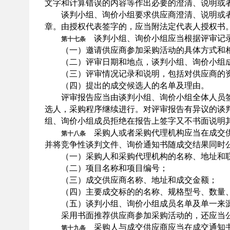
文字和计算错误的内容等作出必要的澄清、说明或
谈判小组、询价小组要求供应商澄清、说明或者
章。由授权代表签字的，应当附法定代表人授权书
谈判小组、询价小组应当根据评审记录
第十七条
（一）邀请供应商参加采购活动的具体方式和相
（二）评审日期和地点，谈判小组、询价小组
（三）评审情况记录和说明，包括对供应商的资
（四）提出的成交候选人的名单及理由。
评审报告应当由谈判小组、询价小组全体人员签
选人，采购程序继续进行。对评审报告有异议的谈
组、询价小组成员拒绝在报告上签字又不书面说明
采购人或者采购代理机构应当在成交
第十八条
并将竞争性谈判文件、询价通知书随成交结果同时
（一）采购人和采购代理机构的名称、地址和
（二）项目名称和项目编号；
（三）成交供应商名称、地址和成交金额；
（四）主要成交标的的名称、规格型号、数量、
（五）谈判小组、询价小组成员名单及单一来源
采用书面推荐供应商参加采购活动的，还应当公
采购人与成交供应商应当在成交通知
第十九条